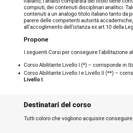
italiano; l'analisi comparata del titolo tiene con
compiuti, dei contenuti disciplinari analitici. T
contenuti a un analogo titolo italiano tanto da 
parere delle competenti autorità accademiche, s
all'accoglimento dell'istanza ex art.10 della L
Propone
I seguenti Corsi per conseguire l'abilitazione 
Corso Abilitante Livello I (*) – corrisponde in Ita
Corso Abilitante Livello I e Livello II (**) – corri
Livello I
.
Destinatari del corso
Tutti coloro che vogliono acquisire conseguire l