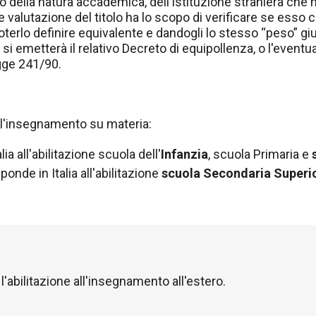
to della natura accademica, dell'istituzione straniera che ha 
ale valutazione del titolo ha lo scopo di verificare se esso
poterlo definire equivalente e dandogli lo stesso “peso” giu
i emetterà il relativo Decreto di equipollenza, o l'eventu
egge 241/90.
all'insegnamento su materia:
lia all'abilitazione scuola dell'
Infanzia
, scuola Primaria e
sponde in Italia all'abilitazione
scuola Secondaria Superi
'abilitazione all'insegnamento all'estero.