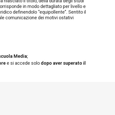
rilasciato il titolo, della durata degli studi
 corrisponde in modo dettagliato per livello e
ridico definendolo “equipollente”. Sentito il
ale comunicazione dei motivi ostativi
scuola Media
;
ore
e si accede solo
dopo aver superato il